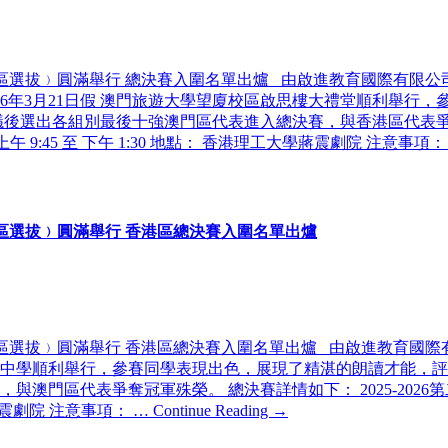
澳門區選拔﹚圓滿舉行 總決賽入圍名單出爐 由啟進教育國際有限公司
2026年3月21日假 澳門旅遊大學望廈校區啟思樓大禮堂順利舉
選出各組別最後十強澳門區代表進入總決賽，與香港區代表爭奪冠軍
： 上午 9:45 至 下午 1:30 地點： 香港理工大學蔣震劇院 注意事項：
香港區選拔﹚圓滿舉行 香港區總決賽入圍名單出爐
香港區選拔﹚圓滿舉行 香港區總決賽入圍名單出爐 由啟進教育國際有
總會劉百樂中學順利舉行，參賽同學表現出色，展現了精湛的朗讀才能
代表爭奪冠軍殊榮。 總決賽詳情如下： 2025-2026第二十屆「
大學蔣震劇院 注意事項： …
Continue Reading →