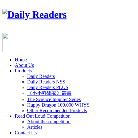
Home
About Us
Products
Daily Readers
Daily Readers NSS
Daily Readers PLUS
《小小科學家》叢書
The Science Inquirer Series
Happy Dragon 100,000 WHYS
Other Recommended Products
Read Out Loud Competition
About the competition
Articles
Contact Us