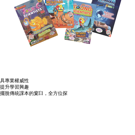
具專業權威性
提升學習興趣
擺脫傳統課本的窠臼，全方位探