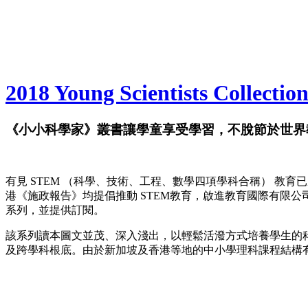
2018 Young Scientists Collection
《小小科學家》叢書讓學童享受學習，不脫節於世界
有見 STEM （科學、技術、工程、數學四項學科合稱） 教育
港《施政報告》均提倡推動 STEM教育，啟進教育國際有限公司特別從新加坡享負盛
系列，並提供訂閱。
該系列讀本圖文並茂、深入淺出，以輕鬆活潑方式培養學生的
及跨學科根底。由於新加坡及香港等地的中小學理科課程結構