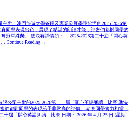
主辦、澳門旅遊大學管理及專業發展學院協辦的2025-2026第
行，參賽同學表現出色，展現了精湛的朗讀才能，評審們都對同學的
殊榮。 總決賽詳情如下： 2025-2026第二十屆「開心英
 …
Continue Reading →
限公司主辦的2025-2026第二十屆「開心英語朗讀」比賽 準決
，評審們都對同學的表現給予非常高的評價。 參賽同學實力相當，
開心英語朗讀」比賽 日期： 2026 年 4 月 25 日 (星期