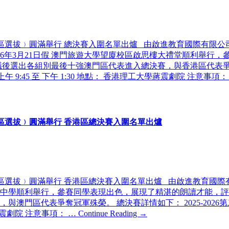
澳門區選拔﹚圓滿舉行 總決賽入圍名單出爐 由啟進教育國際有限公司
2026年3月21日假 澳門旅遊大學望廈校區啟思樓大禮堂順利舉
選出各組別最後十強澳門區代表進入總決賽，與香港區代表爭奪冠軍
： 上午 9:45 至 下午 1:30 地點： 香港理工大學蔣震劇院 注意事項：
香港區選拔﹚圓滿舉行 香港區總決賽入圍名單出爐
香港區選拔﹚圓滿舉行 香港區總決賽入圍名單出爐 由啟進教育國際有
總會劉百樂中學順利舉行，參賽同學表現出色，展現了精湛的朗讀才能
代表爭奪冠軍殊榮。 總決賽詳情如下： 2025-2026第二十屆「
大學蔣震劇院 注意事項： …
Continue Reading →