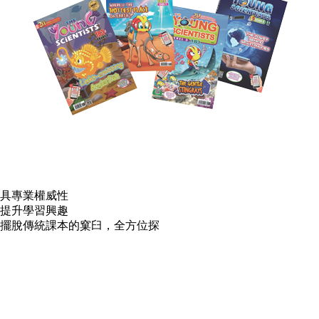
具專業權威性
提升學習興趣
擺脫傳統課本的窠臼，全方位探