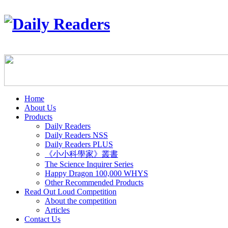
Home
About Us
Products
Daily Readers
Daily Readers NSS
Daily Readers PLUS
《小小科學家》叢書
The Science Inquirer Series
Happy Dragon 100,000 WHYS
Other Recommended Products
Read Out Loud Competition
About the competition
Articles
Contact Us